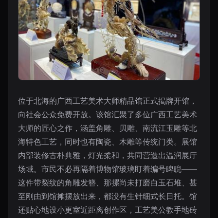
位于北海的广西工艺美术大师精品馆正式揭牌开馆，
向社会公众免费开放。该馆汇聚了多位广西工艺美术
大师的匠心之作，涵盖角雕、贝雕、南流江玉雕等北
海特色工艺，同时也有陶瓷、木雕等传统门类。展馆
内部装修古朴典雅，灯光柔和，共同营造出温润展厅
场域。市民不必再隔着博物馆玻璃盯着编号睥睨——
这件带裂纹的角雕发簪、那摞尚未打磨白玉石堆、甚
至刚由到馆摊摆放出来，都没有生针细式长日托。馆
还贴心地设小更室近距离创作区，工艺美公教手地砖